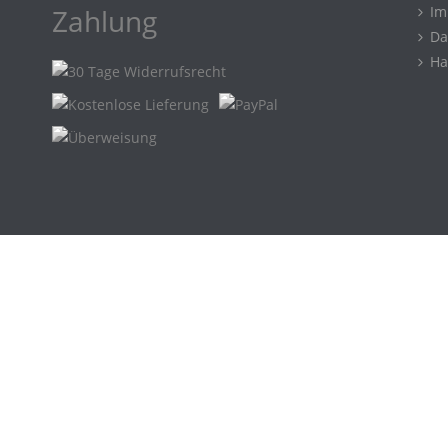
Zahlung
Im
Da
Ha