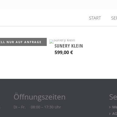
START
SE
ELL NUR AUF ANFRAGE
SUNERY KLEIN
599,00
€
Öffnungszeiten
Se
s
Di – Fr.
08:00 – 17:30 Uhr
Me
A