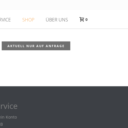
RVICE
SHOP
ÜBER UNS
0
AKTUELL NUR AUF ANFRAGE
rvice
in Konto
GB