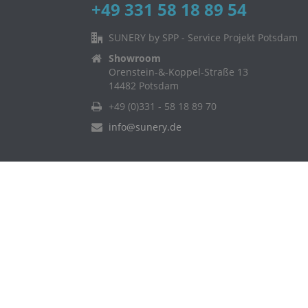
+49 331 58 18 89 54
SUNERY by SPP - Service Projekt Potsdam
Showroom
Orenstein-&-Koppel-Straße 13
14482 Potsdam
+49 (0)331 - 58 18 89 70
info@sunery.de