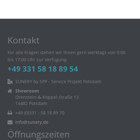
Kontakt
Für alle Fragen stehen wir Ihnen gern werktags von 9:00
bis 17:00 Uhr zur Verfügung.
+49 331 58 18 89 54
SUNERY by SPP - Service Projekt Potsdam
Showroom
Orenstein-&-Koppel-Straße 13
14482 Potsdam
+49 (0)331 - 58 18 89 70
info@sunery.de
Öffnungszeiten