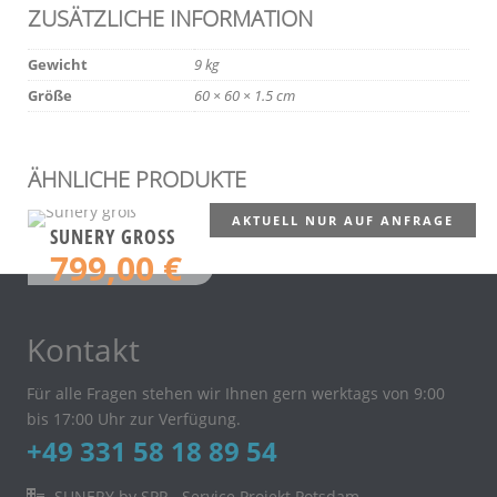
ZUSÄTZLICHE INFORMATION
Gewicht
9 kg
Größe
60 × 60 × 1.5 cm
ÄHNLICHE PRODUKTE
AKTUELL NUR AUF ANFRAGE
SUNERY GROSS
799,00
€
Kontakt
Für alle Fragen stehen wir Ihnen gern werktags von 9:00
bis 17:00 Uhr zur Verfügung.
+49 331 58 18 89 54
SUNERY by SPP - Service Projekt Potsdam