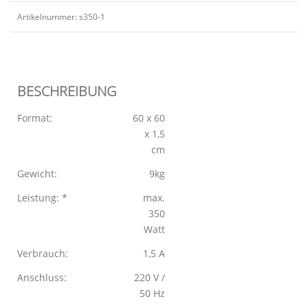
Artikelnummer:
s350-1
BESCHREIBUNG
Format:
60 x 60
x 1,5
cm
Gewicht:
9kg
Leistung: *
max.
350
Watt
Verbrauch:
1,5 A
Anschluss:
220 V /
50 Hz